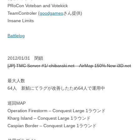
PRoCon Voteban and Votekick
TeamControler (
goodgames
さん提供)
Insane Limits
Battlelog
2012/01/31 閉鎖
[JP] TMC Server #1/ chibaraki.net – AirMap 150% New i3D.net
最大人数
64人 新鯖にてラグが改善したため64人で運用中
巡回MAP
Operation Firestorm – Conquest Large 1ラウンド
Kharg Island – Conquest Large 1ラウンド
Caspian Border – Conquest Large 1ラウンド