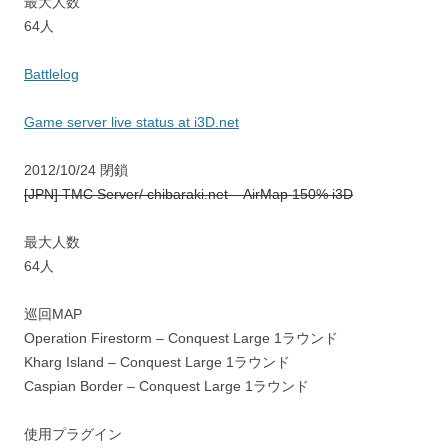
最大人数
64人
Battlelog
Game server live status at i3D.net
2012/10/24 閉鎖
[JPN] TMC Server/ chibaraki.net – AirMap 150% i3D
最大人数
64人
巡回MAP
Operation Firestorm – Conquest Large 1ラウンド
Kharg Island – Conquest Large 1ラウンド
Caspian Border – Conquest Large 1ラウンド
使用プラグイン